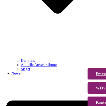
Der Preis
Aktuelle Ausschreibung
Sieger
News
Press
WDVS
Konta