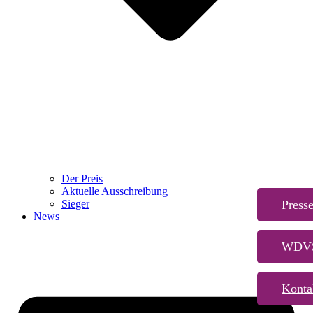
Der Preis
Aktuelle Ausschreibung
Press
Sieger
News
WDVS
Konta