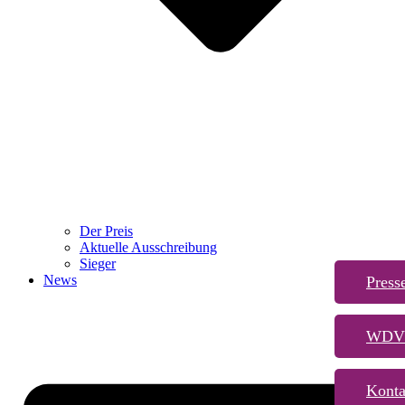
Der Preis
Aktuelle Ausschreibung
Sieger
News
Press
WDVS
Konta